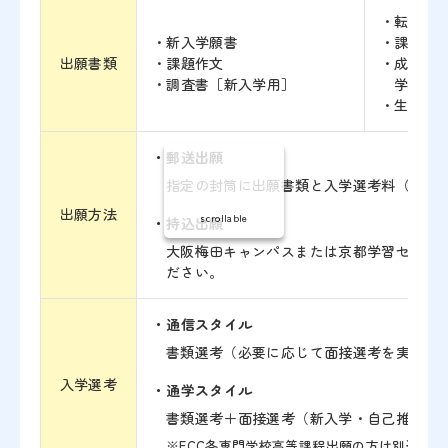
転入学
新入学願書
課題作
出願書類
課題作文
成績・
調査書［新入学用］
学・編
生徒転
・郵送出願
指定の封筒に出願書類と入学選考料（郵便
出願方法
scrollable
・持込出願
大阪梅田キャンパスまたは京都学習センタ
ださい。
・通信スタイル
書類選考（必要に応じて面接選考を実施）
入学選考
・通学スタイル
書類選考＋面接選考（新入学・自己推薦入
※ECC各専門学校高等課程出願の方は別途各