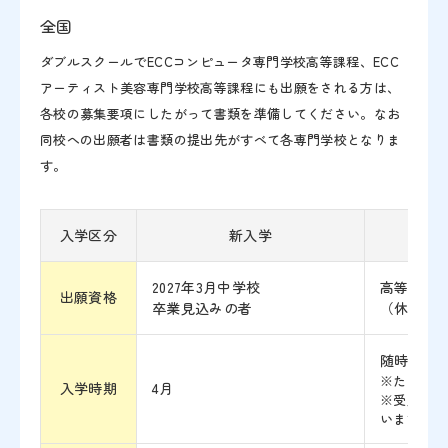
全国
ダブルスクールでECCコンピュータ専門学校高等課程、ECC
アーティスト美容専門学校高等課程にも出願をされる方は、
各校の募集要項にしたがって書類を準備してください。なお
同校への出願者は書類の提出先がすべて各専門学校となりま
す。
入学区分
新入学
2027年3月中学校
高等学校
出願資格
卒業見込みの者
（休学中
随時
※ただし、
入学時期
4月
※受入日は
います